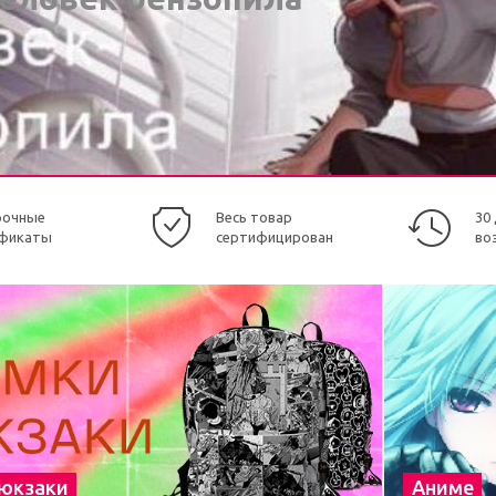
рочные
Весь товар
30
фикаты
сертифицирован
во
рюкзаки
Аниме