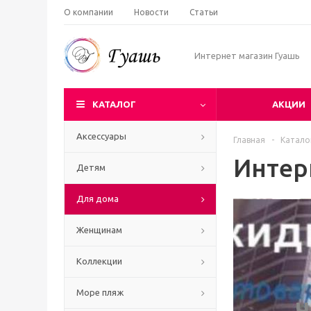
О компании
Новости
Статьи
Интернет магазин Гуашь
КАТАЛОГ
АКЦИИ
Аксессуары
Главная
-
Катало
Интер
Детям
Для дома
Женщинам
Коллекции
Море пляж
Ч