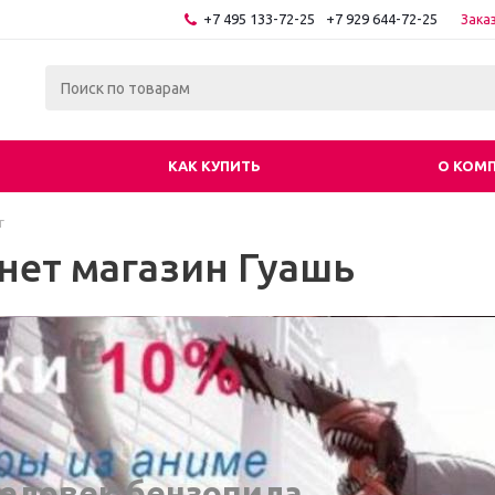
+7 495 133-72-25
+7 929 644-72-25
Зака
КАК КУПИТЬ
О КОМ
г
нет магазин Гуашь
еловек бензопила