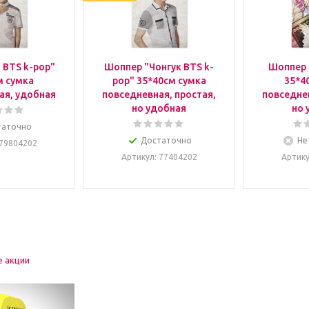
 BTS k-pop"
Шоппер "Чонгук BTS k-
Шоппер 
м сумка
pop" 35*40см сумка
35*4
ая, удобная
повседневная, простая,
повседнев
но удобная
но 
таточно
Достаточно
Не
 79804202
Артикул
: 77404202
Артик
е акции