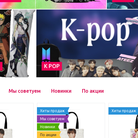
а
К POP
Мы советуем
Новинки
По акции
Хиты продаж
Хиты продаж
Мы советуем
Новинки
По акции