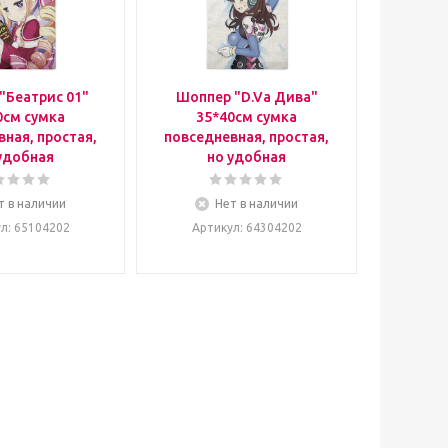
"Беатрис 01"
Шоппер "D.Va Дива"
0см сумка
35*40см сумка
ная, простая,
повседневная, простая,
удобная
но удобная
т в наличии
Нет в наличии
ул
: 65104202
Артикул
: 64304202