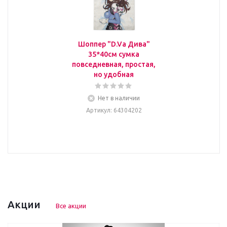
Шоппер "D.Va Дива"
35*40см сумка
повседневная, простая,
но удобная
Нет в наличии
Артикул
: 64304202
Акции
Все акции