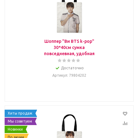
Шоппер "Ви BTS k-pop"
30*40см сумка
повседневная, удобная
Достаточно
Артикул
: 79804202
Хиты продаж
Мы советуем
Новинки
По акции