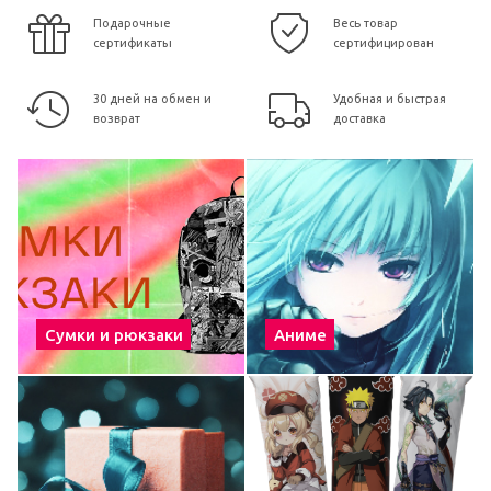
Подарочные
Весь товар
сертификаты
сертифицирован
30 дней на обмен и
Удобная и быстрая
возврат
доставка
Сумки и рюкзаки
Аниме