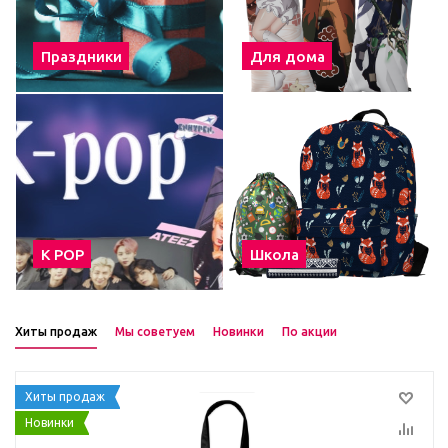
Праздники
Для дома
К POP
Школа
Хиты продаж
Мы советуем
Новинки
По акции
Хиты продаж
Новинки