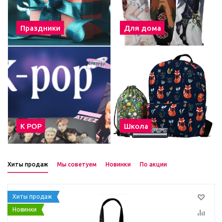
Праздники
Для дома
К POP
Школа
Хиты продаж
Мы советуем
Новинки
По акции
Хиты продаж
Новинки