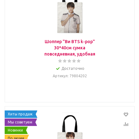
Шоппер "Ви BTS k-pop"
30*40см сумка
повседневная, удобная
Достаточно
Артикул
: 79804202
Хиты продаж
Мы советуем
Новинки
По акции