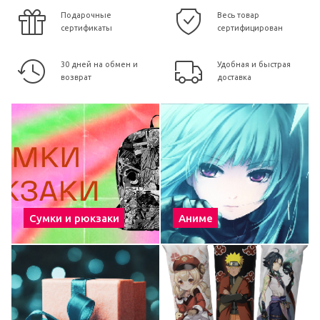
Подарочные
Весь товар
сертификаты
сертифицирован
30 дней на обмен и
Удобная и быстрая
возврат
доставка
Сумки и рюкзаки
Аниме