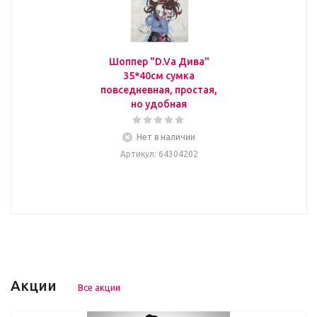
Шоппер "D.Va Дива"
35*40см сумка
повседневная, простая,
но удобная
Нет в наличии
Артикул
: 64304202
Акции
Все акции