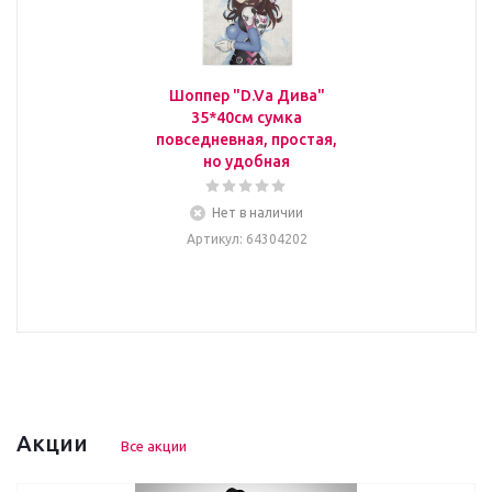
Шоппер "D.Va Дива"
35*40см сумка
повседневная, простая,
но удобная
Нет в наличии
Артикул
: 64304202
Акции
Все акции