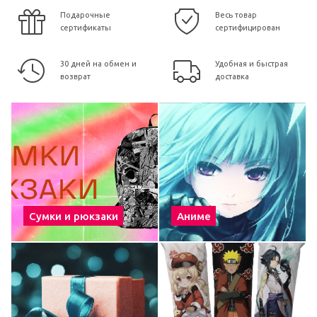
Подарочные
Весь товар
сертификаты
сертифицирован
30 дней на обмен и
Удобная и быстрая
возврат
доставка
Сумки и рюкзаки
Аниме