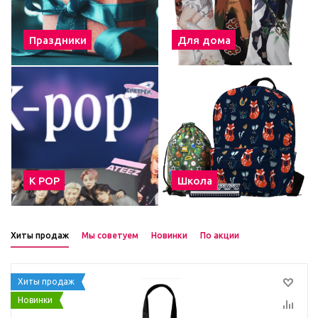
Праздники
Для дома
К POP
Школа
Хиты продаж
Мы советуем
Новинки
По акции
Хиты продаж
Новинки