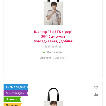
Шоппер "Ви BTS k-pop"
30*40см сумка
повседневная, удобная
Достаточно
Артикул
: 79804202
Хиты продаж
Мы советуем
Новинки
По акции