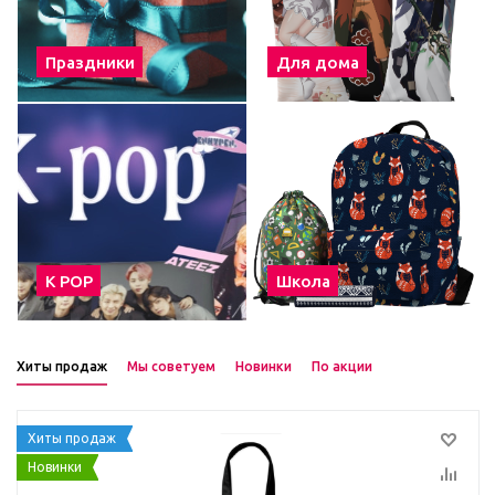
Праздники
Для дома
К POP
Школа
Хиты продаж
Мы советуем
Новинки
По акции
Хиты продаж
Новинки