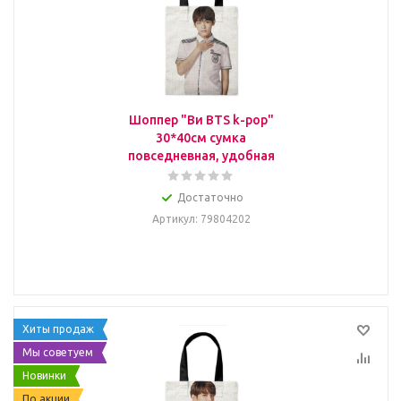
Шоппер "Ви BTS k-pop"
30*40см сумка
повседневная, удобная
Достаточно
Артикул
: 79804202
Хиты продаж
Мы советуем
Новинки
По акции