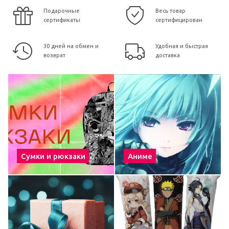
Подарочные
Весь товар
сертификаты
сертифицирован
30 дней на обмен и
Удобная и быстрая
возврат
доставка
Сумки и рюкзаки
Аниме