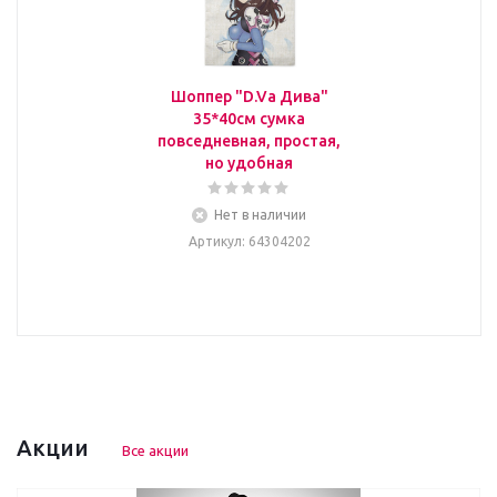
Шоппер "D.Va Дива"
35*40см сумка
повседневная, простая,
но удобная
Нет в наличии
Артикул
: 64304202
Акции
Все акции