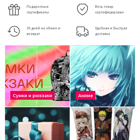
Подарочные
Весь товар
сертификаты
сертифицирован
30 дней на обмен и
Удобная и быстрая
возврат
доставка
Сумки и рюкзаки
Аниме