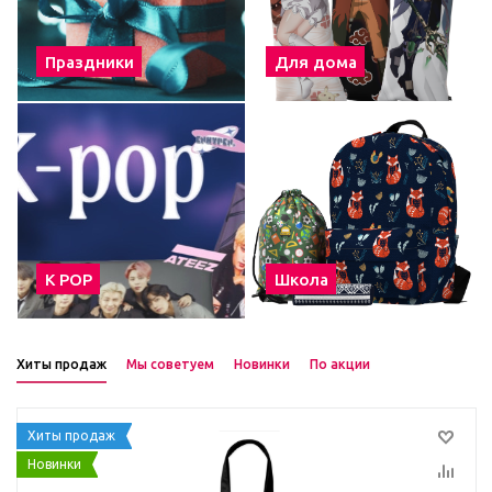
Праздники
Для дома
К POP
Школа
Хиты продаж
Мы советуем
Новинки
По акции
Хиты продаж
Новинки