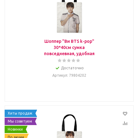
Шоппер "Ви BTS k-pop"
30*40см сумка
повседневная, удобная
Достаточно
Артикул
: 79804202
Хиты продаж
Мы советуем
Новинки
По акции