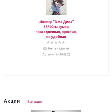
Шоппер "D.Va Дива"
35*40см сумка
повседневная, простая,
но удобная
Нет в наличии
Артикул
: 64304202
Акции
Все акции