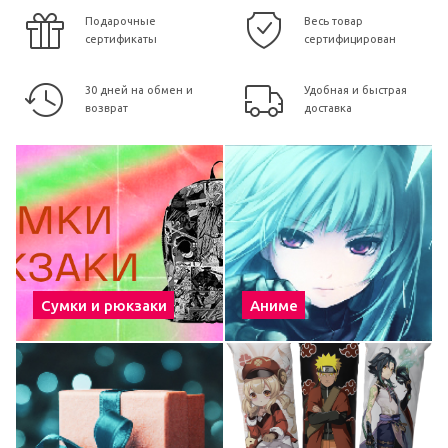
Подарочные
Весь товар
сертификаты
сертифицирован
30 дней на обмен и
Удобная и быстрая
возврат
доставка
Сумки и рюкзаки
Аниме