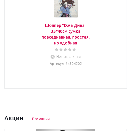
Шоппер "D.Va Дива"
35*40см сумка
повседневная, простая,
но удобная
Нет в наличии
Артикул
: 64304202
Акции
Все акции