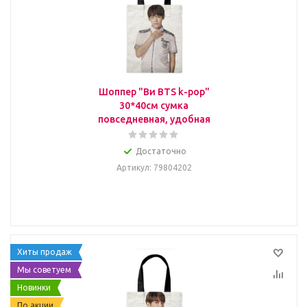
Шоппер "Ви BTS k-pop"
30*40см сумка
повседневная, удобная
Достаточно
Артикул
: 79804202
Хиты продаж
Мы советуем
Новинки
По акции