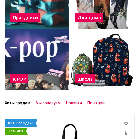
Праздники
Для дома
К POP
Школа
Хиты продаж
Мы советуем
Новинки
По акции
Хиты продаж
Новинки