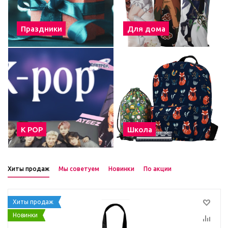
Праздники
Для дома
К POP
Школа
Хиты продаж
Мы советуем
Новинки
По акции
Хиты продаж
Новинки