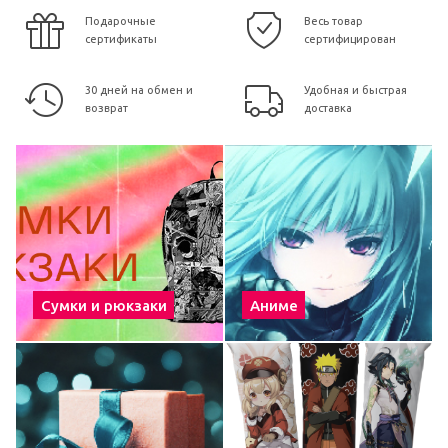
Подарочные
Весь товар
сертификаты
сертифицирован
30 дней на обмен и
Удобная и быстрая
возврат
доставка
Сумки и рюкзаки
Аниме