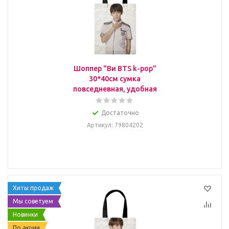
Шоппер "Ви BTS k-pop"
30*40см сумка
повседневная, удобная
Достаточно
Артикул
: 79804202
Хиты продаж
Мы советуем
Новинки
По акции