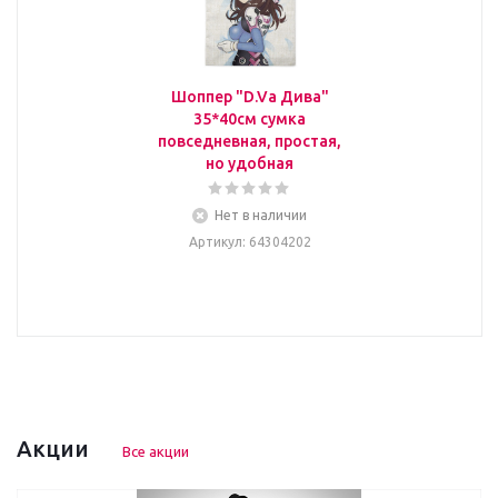
Шоппер "D.Va Дива"
35*40см сумка
повседневная, простая,
но удобная
Нет в наличии
Артикул
: 64304202
Акции
Все акции