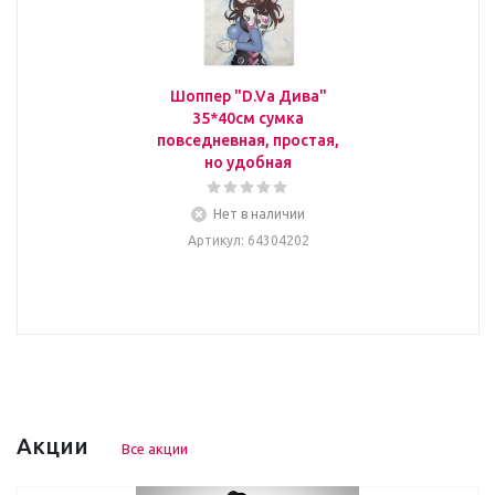
Шоппер "D.Va Дива"
35*40см сумка
повседневная, простая,
но удобная
Нет в наличии
Артикул
: 64304202
Акции
Все акции