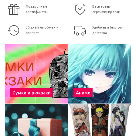
Подарочные
Весь товар
сертификаты
сертифицирован
30 дней на обмен и
Удобная и быстрая
возврат
доставка
Сумки и рюкзаки
Аниме