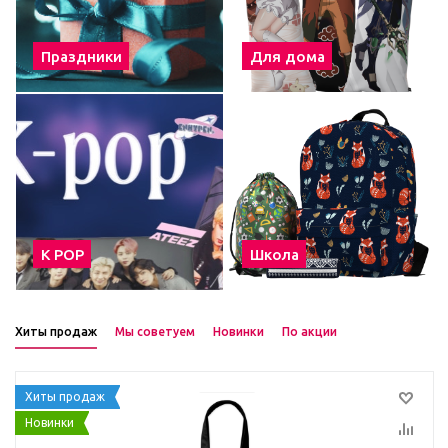
Праздники
Для дома
К POP
Школа
Хиты продаж
Мы советуем
Новинки
По акции
Хиты продаж
Новинки