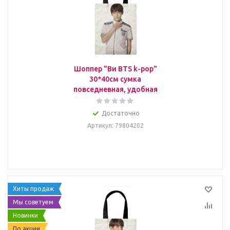
Шоппер "Ви BTS k-pop"
30*40см сумка
повседневная, удобная
Достаточно
Артикул
: 79804202
Хиты продаж
Мы советуем
Новинки
По акции