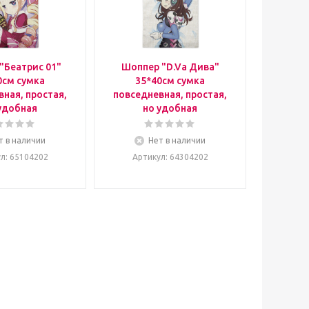
"Беатрис 01"
Шоппер "D.Va Дива"
0см сумка
35*40см сумка
ная, простая,
повседневная, простая,
удобная
но удобная
т в наличии
Нет в наличии
ул
: 65104202
Артикул
: 64304202