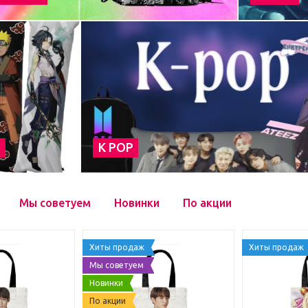
а
К POP
Мы советуем
Новинки
По акции
Хиты продаж
Хиты продаж
Мы советуем
Новинки
По акции