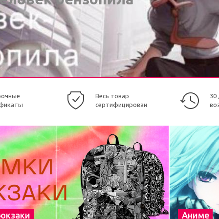
рочные
Весь товар
30
фикаты
сертифицирован
во
рюкзаки
Аниме