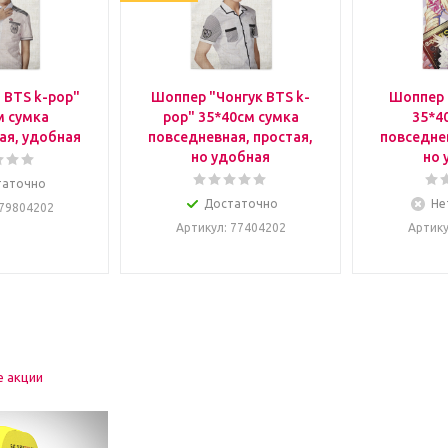
 BTS k-pop"
Шоппер "Чонгук BTS k-
Шоппер 
м сумка
pop" 35*40см сумка
35*4
ая, удобная
повседневная, простая,
повседнев
но удобная
но 
таточно
Достаточно
Не
 79804202
Артикул
: 77404202
Артик
е акции