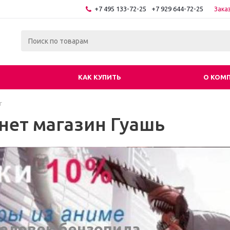
+7 495 133-72-25
+7 929 644-72-25
Зака
КАК КУПИТЬ
О КОМ
г
нет магазин Гуашь
еловек бензопила