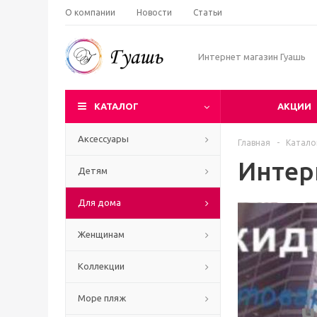
О компании
Новости
Статьи
Интернет магазин Гуашь
КАТАЛОГ
АКЦИИ
Аксессуары
Главная
-
Катало
Интер
Детям
Для дома
Женщинам
Коллекции
Море пляж
Ч