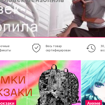
рочные
Весь товар
30
фикаты
сертифицирован
во
рюкзаки
Аниме