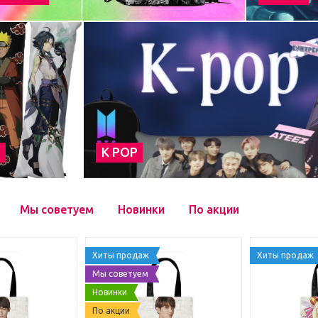
а
К POP
Мы советуем
Новинки
По акции
Хиты продаж
Хиты продаж
Мы советуем
Новинки
По акции