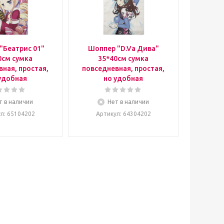
"Беатрис 01"
Шоппер "D.Va Дива"
0см сумка
35*40см сумка
ная, простая,
повседневная, простая,
удобная
но удобная
т в наличии
Нет в наличии
ул
: 65104202
Артикул
: 64304202