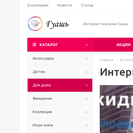
О компании
Новости
Статьи
Интернет магазин Гуашь
КАТАЛОГ
АКЦИИ
Аксессуары
Главная
-
Катало
Интер
Детям
Для дома
Женщинам
Коллекции
Море пляж
Ч