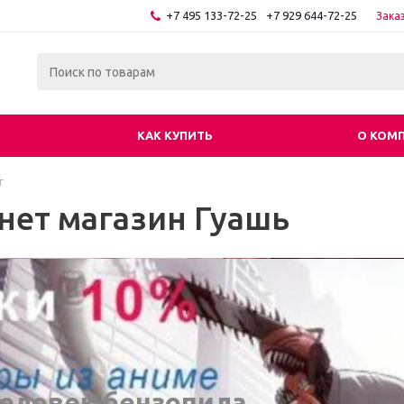
+7 495 133-72-25
+7 929 644-72-25
Зака
КАК КУПИТЬ
О КОМ
г
нет магазин Гуашь
еловек бензопила