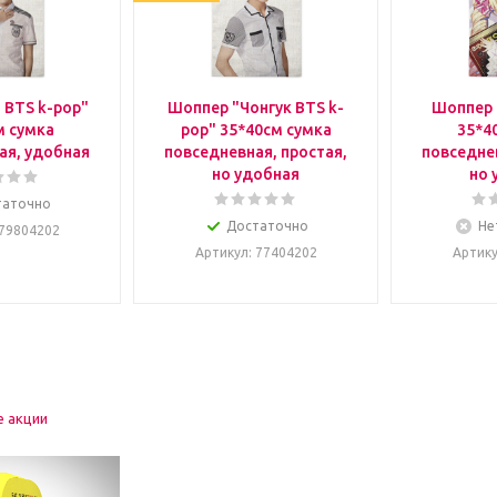
 BTS k-pop"
Шоппер "Чонгук BTS k-
Шоппер 
м сумка
pop" 35*40см сумка
35*4
ая, удобная
повседневная, простая,
повседнев
но удобная
но 
таточно
Достаточно
Не
 79804202
Артикул
: 77404202
Артик
е акции