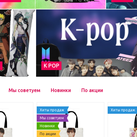
а
К POP
Мы советуем
Новинки
По акции
Хиты продаж
Хиты продаж
Мы советуем
Новинки
По акции