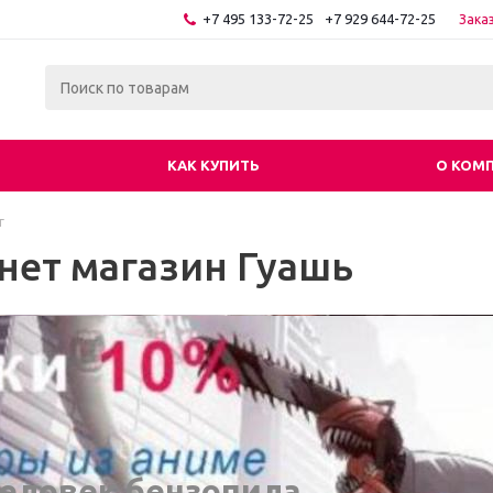
+7 495 133-72-25
+7 929 644-72-25
Зака
КАК КУПИТЬ
О КОМ
г
нет магазин Гуашь
еловек бензопила