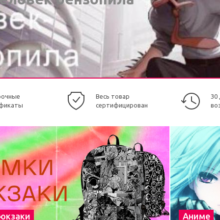
рочные
Весь товар
30
фикаты
сертифицирован
во
рюкзаки
Аниме