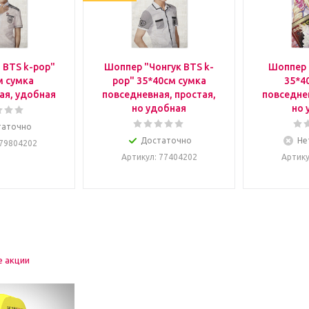
 BTS k-pop"
Шоппер "Чонгук BTS k-
Шоппер 
м сумка
pop" 35*40см сумка
35*4
ая, удобная
повседневная, простая,
повседнев
но удобная
но 
таточно
Достаточно
Не
 79804202
Артикул
: 77404202
Артик
е акции