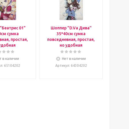
"Беатрис 01"
Шоппер "D.Va Дива"
0см сумка
35*40см сумка
ная, простая,
повседневная, простая,
удобная
но удобная
т в наличии
Нет в наличии
ул
: 65104202
Артикул
: 64304202