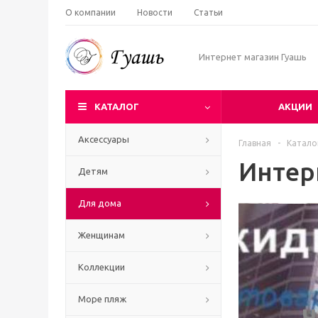
О компании
Новости
Статьи
Интернет магазин Гуашь
КАТАЛОГ
АКЦИИ
Аксессуары
Главная
-
Катало
Интер
Детям
Для дома
Женщинам
Коллекции
Море пляж
Ч