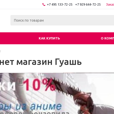
+7 495 133-72-25
+7 929 644-72-25
Зака
КАК КУПИТЬ
О КОМ
г
нет магазин Гуашь
еловек бензопила