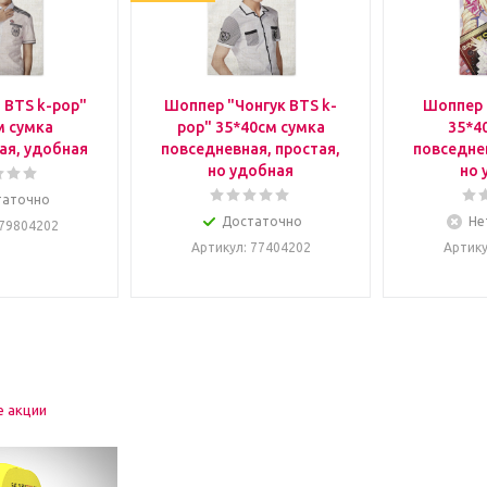
 BTS k-pop"
Шоппер "Чонгук BTS k-
Шоппер 
м сумка
pop" 35*40см сумка
35*4
ая, удобная
повседневная, простая,
повседнев
но удобная
но 
таточно
Достаточно
Не
 79804202
Артикул
: 77404202
Артик
е акции