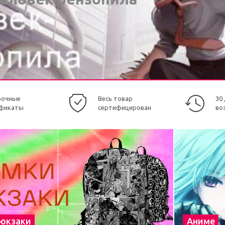
рочные
Весь товар
30
фикаты
сертифицирован
во
рюкзаки
Аниме