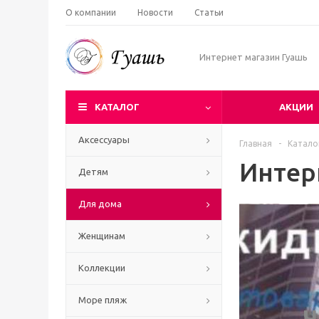
О компании
Новости
Статьи
Интернет магазин Гуашь
КАТАЛОГ
АКЦИИ
Аксессуары
Главная
-
Катало
Интер
Детям
Для дома
Женщинам
Коллекции
Море пляж
Ч