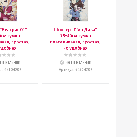
"Беатрис 01"
Шоппер "D.Va Дива"
0см сумка
35*40см сумка
ная, простая,
повседневная, простая,
удобная
но удобная
т в наличии
Нет в наличии
ул
: 65104202
Артикул
: 64304202