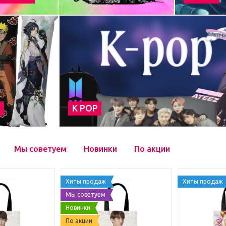
а
К POP
Мы советуем
Новинки
По акции
Хиты продаж
Хиты продаж
Мы советуем
Новинки
По акции