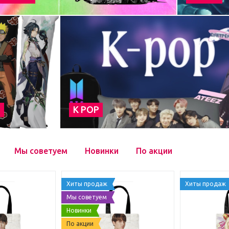
а
К POP
Мы советуем
Новинки
По акции
Хиты продаж
Хиты продаж
Мы советуем
Новинки
По акции