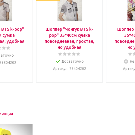
 BTS k-pop"
Шоппер "Чонгук BTS k-
Шоппер 
м сумка
pop" 35*40см сумка
35*4
ая, удобная
повседневная, простая,
повседнев
но удобная
но 
таточно
Достаточно
Не
 79804202
Артикул
: 77404202
Артик
е акции