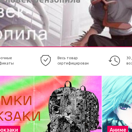
рочные
Весь товар
30
фикаты
сертифицирован
во
рюкзаки
Аниме