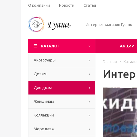
О компании
Новости
Статьи
Интернет магазин Гуашь
КАТАЛОГ
АКЦИИ
Аксессуары
Главная
-
Катало
Интер
Детям
Для дома
Женщинам
Коллекции
Море пляж
Ч