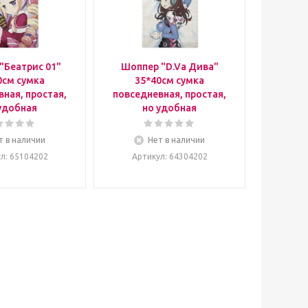
"Беатрис 01"
Шоппер "D.Va Дива"
0см сумка
35*40см сумка
ная, простая,
повседневная, простая,
удобная
но удобная
т в наличии
Нет в наличии
ул
: 65104202
Артикул
: 64304202