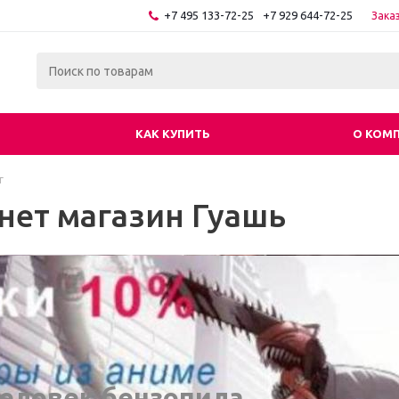
+7 495 133-72-25
+7 929 644-72-25
Зака
КАК КУПИТЬ
О КОМ
г
нет магазин Гуашь
еловек бензопила