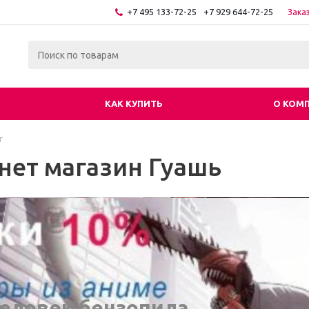
+7 495 133-72-25
+7 929 644-72-25
Зака
КАК КУПИТЬ
О КОМ
г
нет магазин Гуашь
еловек бензопила