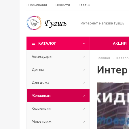
О компании
Новости
Статьи
Интернет магазин Гуашь
КАТАЛОГ
АКЦИИ
Аксессуары
Главная
-
Катало
Интер
Детям
Для дома
Женщинам
Коллекции
Море пляж
Ч