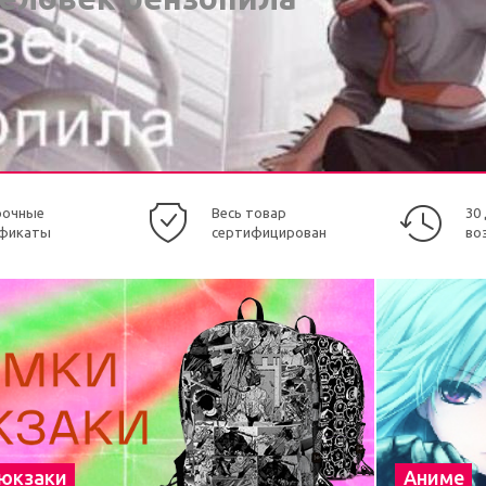
рочные
Весь товар
30
фикаты
сертифицирован
во
рюкзаки
Аниме