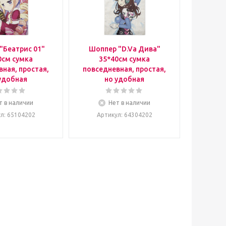
"Беатрис 01"
Шоппер "D.Va Дива"
0см сумка
35*40см сумка
ная, простая,
повседневная, простая,
удобная
но удобная
т в наличии
Нет в наличии
ул
: 65104202
Артикул
: 64304202