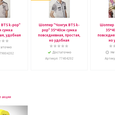
 BTS k-pop"
Шоппер "Чонгук BTS k-
Шоппер 
м сумка
pop" 35*40см сумка
35*4
ая, удобная
повседневная, простая,
повседнев
но удобная
но 
таточно
Достаточно
Не
 79804202
Артикул
: 77404202
Артик
е акции