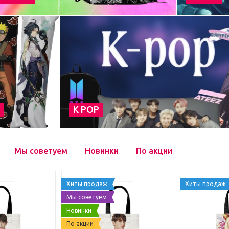
а
К POP
Мы советуем
Новинки
По акции
Хиты продаж
Хиты продаж
Мы советуем
Новинки
По акции