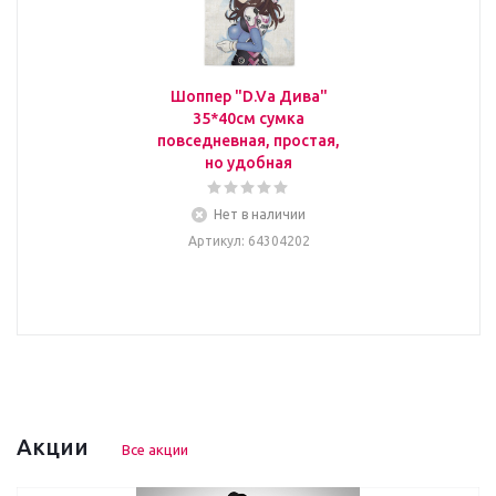
Шоппер "D.Va Дива"
35*40см сумка
повседневная, простая,
но удобная
Нет в наличии
Артикул
: 64304202
Акции
Все акции