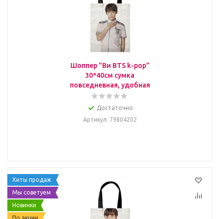
Шоппер "Ви BTS k-pop"
30*40см сумка
повседневная, удобная
Достаточно
Артикул
: 79804202
Хиты продаж
Мы советуем
Новинки
По акции