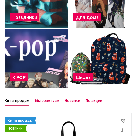
Праздники
Для дома
К POP
Школа
Хиты продаж
Мы советуем
Новинки
По акции
Хиты продаж
Новинки