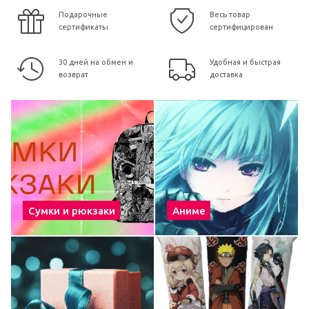
Подарочные
Весь товар
сертификаты
сертифицирован
30 дней на обмен и
Удобная и быстрая
возврат
доставка
Сумки и рюкзаки
Аниме