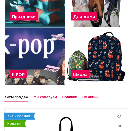
Праздники
Для дома
К POP
Школа
Хиты продаж
Мы советуем
Новинки
По акции
Хиты продаж
Новинки