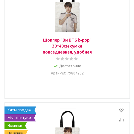
Шоппер "Ви BTS k-pop"
30*40см сумка
повседневная, удобная
Достаточно
Артикул
: 79804202
Хиты продаж
Мы советуем
Новинки
По акции