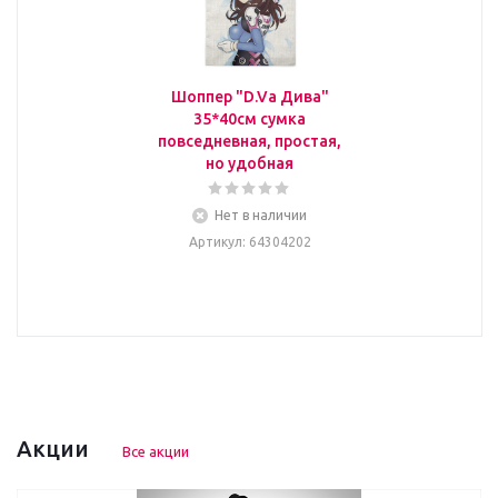
Шоппер "D.Va Дива"
35*40см сумка
повседневная, простая,
но удобная
Нет в наличии
Артикул
: 64304202
Акции
Все акции