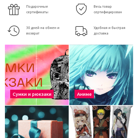
Подарочные
Весь товар
сертификаты
сертифицирован
30 дней на обмен и
Удобная и быстрая
возврат
доставка
Сумки и рюкзаки
Аниме