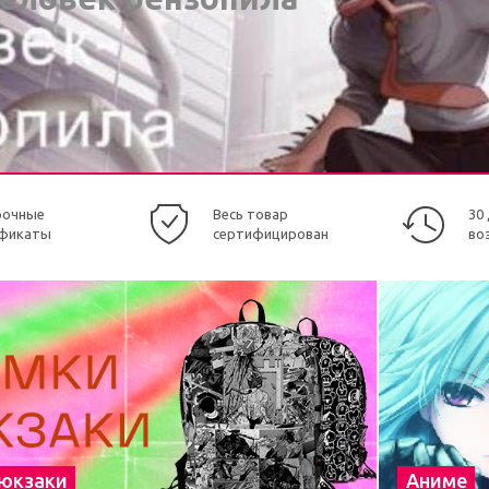
рочные
Весь товар
30
фикаты
сертифицирован
во
рюкзаки
Аниме