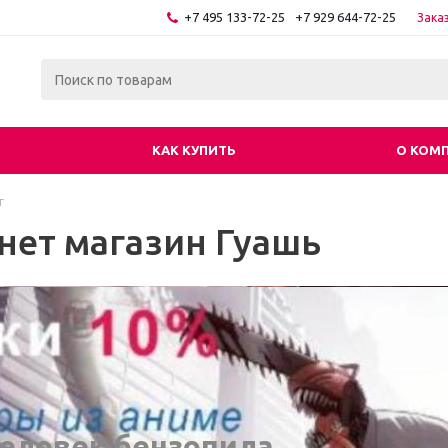
+7 495 133-72-25
+7 929 644-72-25
Зака
КАК КУПИТЬ
О КОМ
г
нет магазин Гуашь
еловек бензопила