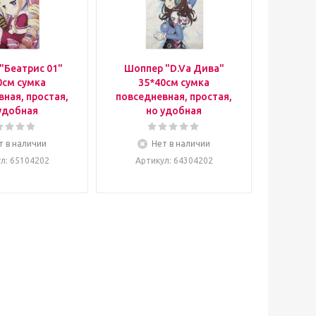
"Беатрис 01"
Шоппер "D.Va Дива"
0см сумка
35*40см сумка
ная, простая,
повседневная, простая,
удобная
но удобная
т в наличии
Нет в наличии
ул
: 65104202
Артикул
: 64304202