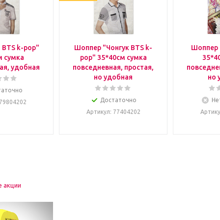
 BTS k-pop"
Шоппер "Чонгук BTS k-
Шоппер 
м сумка
pop" 35*40см сумка
35*4
ая, удобная
повседневная, простая,
повседнев
но удобная
но 
таточно
Достаточно
Не
 79804202
Артикул
: 77404202
Артик
е акции