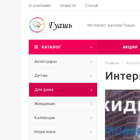
О компании
Новости
Статьи
Интернет магазин Гуашь
КАТАЛОГ
АКЦИИ
Аксессуары
Главная
-
Катало
Интер
Детям
Для дома
Женщинам
Коллекции
Море пляж
Ч