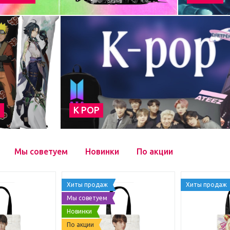
а
К POP
Мы советуем
Новинки
По акции
Хиты продаж
Хиты продаж
Мы советуем
Новинки
По акции