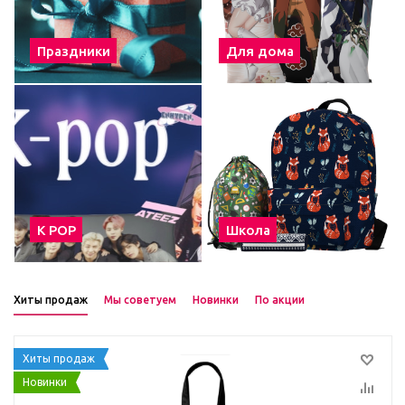
Праздники
Для дома
К POP
Школа
Хиты продаж
Мы советуем
Новинки
По акции
Хиты продаж
Новинки