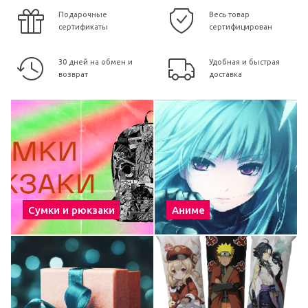
Подарочные
Весь товар
сертификаты
сертифицирован
30 дней на обмен и
Удобная и быстрая
возврат
доставка
Сумки и рюкзаки
Аниме