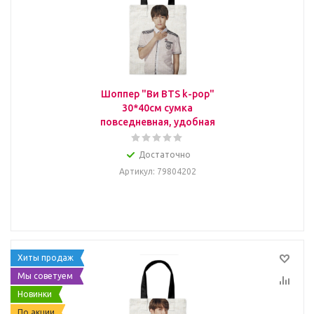
Шоппер "Ви BTS k-pop"
30*40см сумка
повседневная, удобная
Достаточно
Артикул
: 79804202
Хиты продаж
Мы советуем
Новинки
По акции