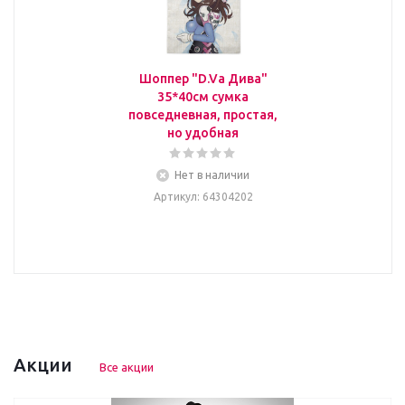
Шоппер "D.Va Дива"
35*40см сумка
повседневная, простая,
но удобная
Нет в наличии
Артикул
: 64304202
Акции
Все акции