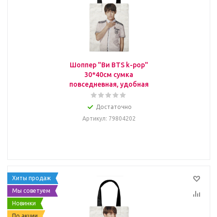
Шоппер "Ви BTS k-pop"
30*40см сумка
повседневная, удобная
Достаточно
Артикул
: 79804202
Хиты продаж
Мы советуем
Новинки
По акции