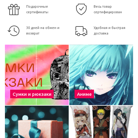
Подарочные
Весь товар
сертификаты
сертифицирован
30 дней на обмен и
Удобная и быстрая
возврат
доставка
Сумки и рюкзаки
Аниме