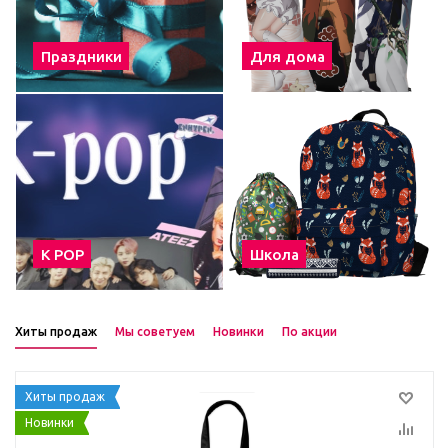
Праздники
Для дома
К POP
Школа
Хиты продаж
Мы советуем
Новинки
По акции
Хиты продаж
Новинки