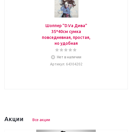
Шоппер "D.Va Дива"
35*40см сумка
повседневная, простая,
но удобная
Нет в наличии
Артикул
: 64304202
Акции
Все акции