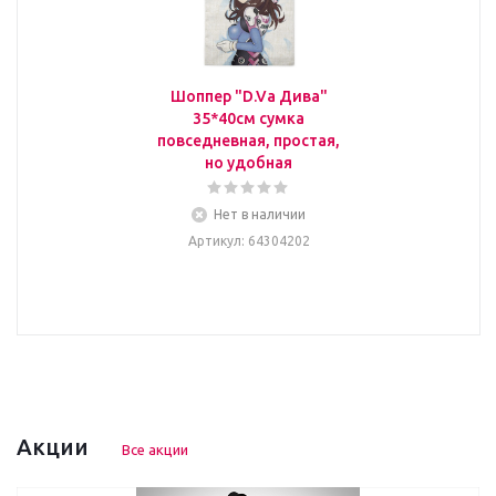
Шоппер "D.Va Дива"
35*40см сумка
повседневная, простая,
но удобная
Нет в наличии
Артикул
: 64304202
Акции
Все акции