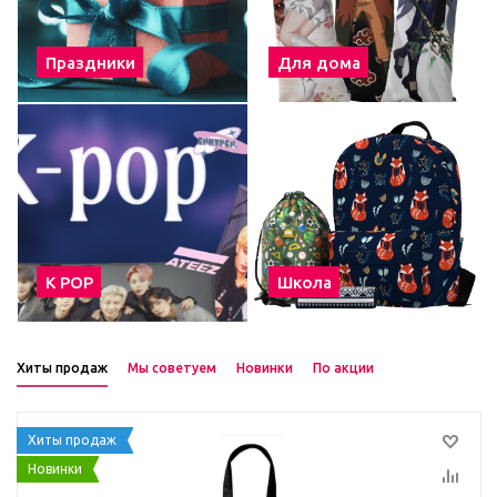
Праздники
Для дома
К POP
Школа
Хиты продаж
Мы советуем
Новинки
По акции
Хиты продаж
Новинки