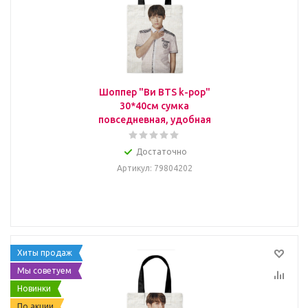
Шоппер "Ви BTS k-pop"
30*40см сумка
повседневная, удобная
Достаточно
Артикул
: 79804202
Хиты продаж
Мы советуем
Новинки
По акции