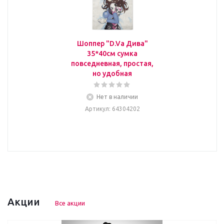
Шоппер "D.Va Дива"
35*40см сумка
повседневная, простая,
но удобная
Нет в наличии
Артикул
: 64304202
Акции
Все акции