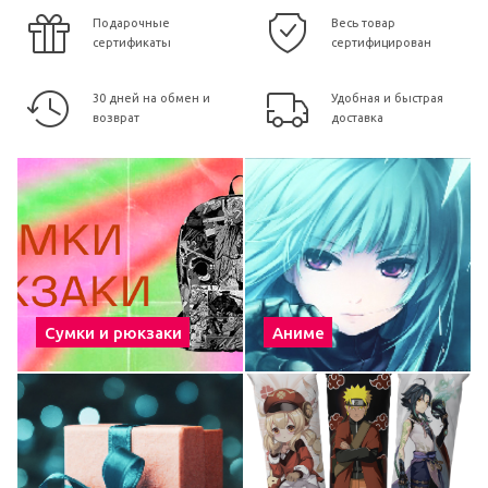
Подарочные
Весь товар
сертификаты
сертифицирован
30 дней на обмен и
Удобная и быстрая
возврат
доставка
Сумки и рюкзаки
Аниме