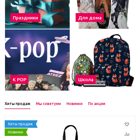
Праздники
Для дома
К POP
Школа
Хиты продаж
Мы советуем
Новинки
По акции
Хиты продаж
Новинки