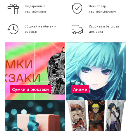
Подарочные
Весь товар
сертификаты
сертифицирован
30 дней на обмен и
Удобная и быстрая
возврат
доставка
Сумки и рюкзаки
Аниме