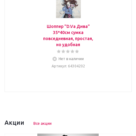
Шоппер "D.Va Дива"
35*40см сумка
повседневная, простая,
но удобная
Нет в наличии
Артикул
: 64304202
Акции
Все акции