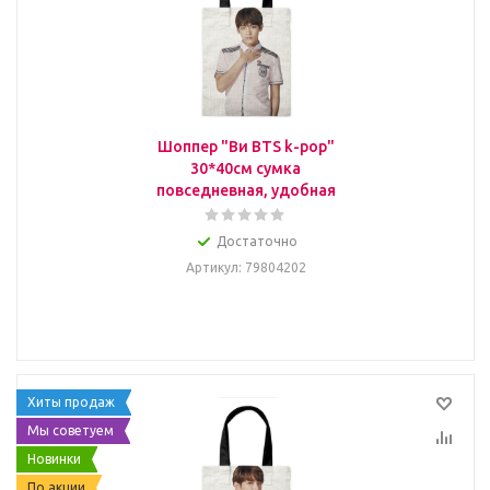
Шоппер "Ви BTS k-pop"
30*40см сумка
повседневная, удобная
Достаточно
Артикул
: 79804202
Хиты продаж
Мы советуем
Новинки
По акции