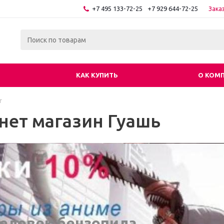
+7 495 133-72-25
+7 929 644-72-25
Зака
КАК КУПИТЬ
О КОМ
г
нет магазин Гуашь
еловек бензопила