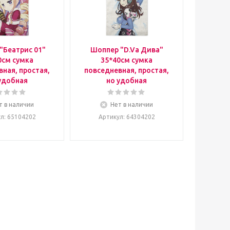
"Беатрис 01"
Шоппер "D.Va Дива"
0см сумка
35*40см сумка
ная, простая,
повседневная, простая,
удобная
но удобная
т в наличии
Нет в наличии
ул
: 65104202
Артикул
: 64304202