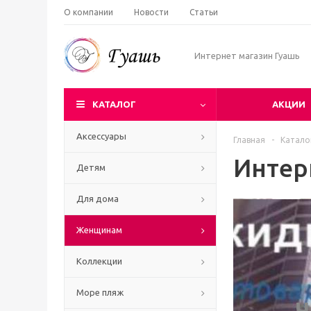
О компании
Новости
Статьи
Интернет магазин Гуашь
КАТАЛОГ
АКЦИИ
Аксессуары
Главная
-
Катало
Интер
Детям
Для дома
Женщинам
Коллекции
Море пляж
Ч