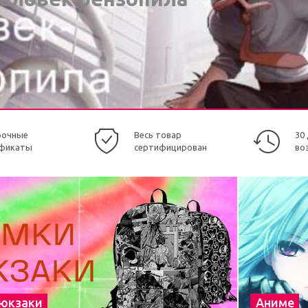
рочные
Весь товар
30
фикаты
сертифицирован
во
рюкзаки
Аниме