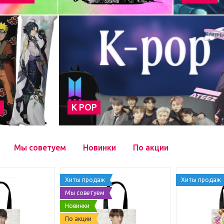
а
К POP
Мы советуем
Новинки
По акции
Хиты продаж
Хиты продаж
Мы советуем
Новинки
По акции