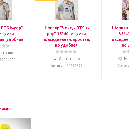
 BTS k-pop"
Шоппер "Чонгук BTS k-
Шоппер 
м сумка
pop" 35*40см сумка
35*4
ая, удобная
повседневная, простая,
повседнев
но удобная
но 
таточно
Достаточно
Не
 79804202
Артикул
: 77404202
Артик
е акции