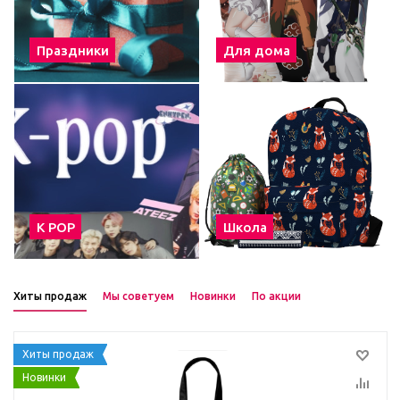
Праздники
Для дома
К POP
Школа
Хиты продаж
Мы советуем
Новинки
По акции
Хиты продаж
Новинки