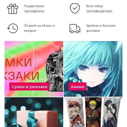
Подарочные
Весь товар
сертификаты
сертифицирован
30 дней на обмен и
Удобная и быстрая
возврат
доставка
Сумки и рюкзаки
Аниме