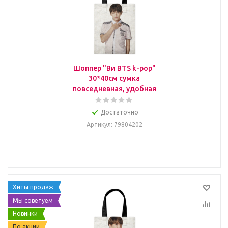
Шоппер "Ви BTS k-pop"
30*40см сумка
повседневная, удобная
Достаточно
Артикул
: 79804202
Хиты продаж
Мы советуем
Новинки
По акции