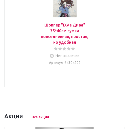
Шоппер "D.Va Дива"
35*40см сумка
повседневная, простая,
но удобная
Нет в наличии
Артикул
: 64304202
Акции
Все акции