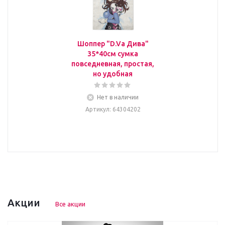
Шоппер "D.Va Дива"
35*40см сумка
повседневная, простая,
но удобная
Нет в наличии
Артикул
: 64304202
Акции
Все акции