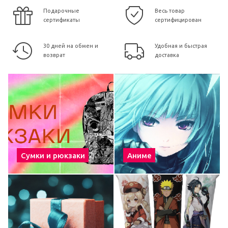
Подарочные
Весь товар
сертификаты
сертифицирован
30 дней на обмен и
Удобная и быстрая
возврат
доставка
Сумки и рюкзаки
Аниме