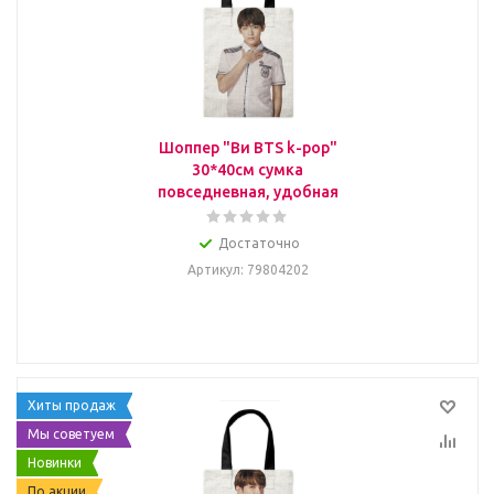
Шоппер "Ви BTS k-pop"
30*40см сумка
повседневная, удобная
Достаточно
Артикул
: 79804202
Хиты продаж
Мы советуем
Новинки
По акции