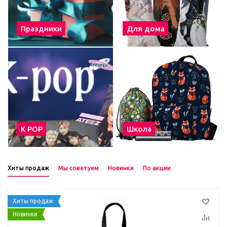
Праздники
Для дома
К POP
Школа
Хиты продаж
Мы советуем
Новинки
По акции
Хиты продаж
Новинки