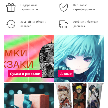
Подарочные
Весь товар
сертификаты
сертифицирован
30 дней на обмен и
Удобная и быстрая
возврат
доставка
Сумки и рюкзаки
Аниме