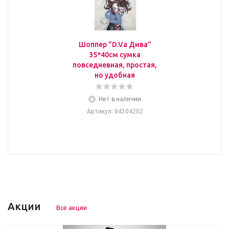
Шоппер "D.Va Дива"
35*40см сумка
повседневная, простая,
но удобная
Нет в наличии
Артикул
: 64304202
Акции
Все акции