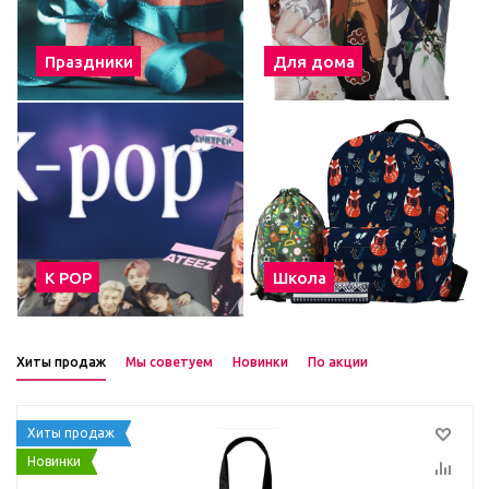
Праздники
Для дома
К POP
Школа
Хиты продаж
Мы советуем
Новинки
По акции
Хиты продаж
Новинки