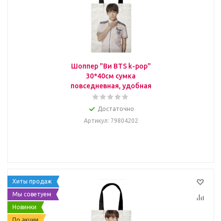
Шоппер "Ви BTS k-pop"
30*40см сумка
повседневная, удобная
Достаточно
Артикул
: 79804202
Хиты продаж
Мы советуем
Новинки
По акции