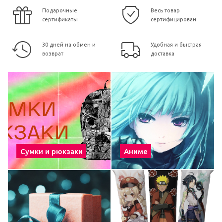
Подарочные
Весь товар
сертификаты
сертифицирован
30 дней на обмен и
Удобная и быстрая
возврат
доставка
Сумки и рюкзаки
Аниме