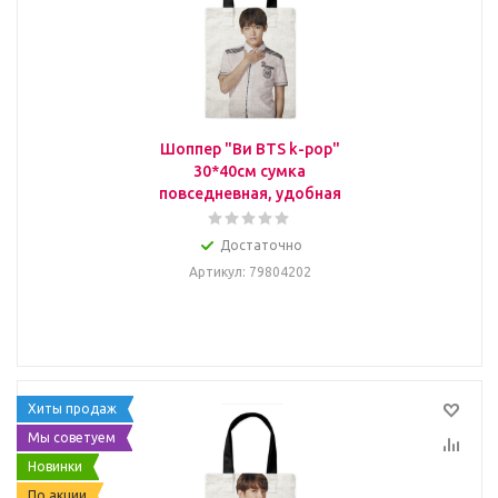
Шоппер "Ви BTS k-pop"
30*40см сумка
повседневная, удобная
Достаточно
Артикул
: 79804202
Хиты продаж
Мы советуем
Новинки
По акции