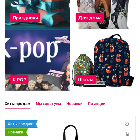
Праздники
Для дома
К POP
Школа
Хиты продаж
Мы советуем
Новинки
По акции
Хиты продаж
Новинки