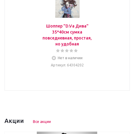
Шоппер "D.Va Дива"
35*40см сумка
повседневная, простая,
но удобная
Нет в наличии
Артикул
: 64304202
Акции
Все акции