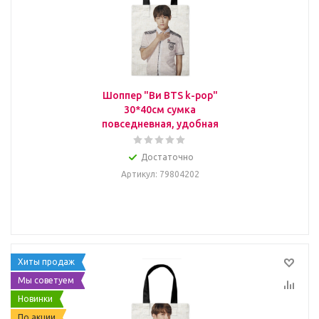
Шоппер "Ви BTS k-pop"
30*40см сумка
повседневная, удобная
Достаточно
Артикул
: 79804202
Хиты продаж
Мы советуем
Новинки
По акции