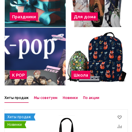
Праздники
Для дома
К POP
Школа
Хиты продаж
Мы советуем
Новинки
По акции
Хиты продаж
Новинки