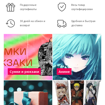
Подарочные
Весь товар
сертификаты
сертифицирован
30 дней на обмен и
Удобная и быстрая
возврат
доставка
Сумки и рюкзаки
Аниме