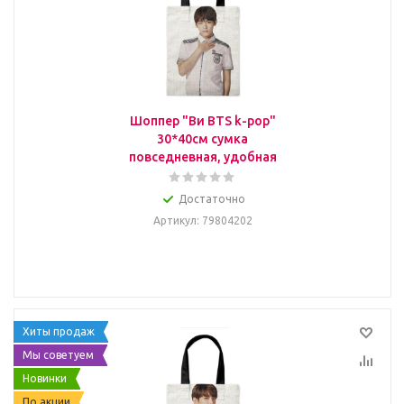
Шоппер "Ви BTS k-pop"
30*40см сумка
повседневная, удобная
Достаточно
Артикул
: 79804202
Хиты продаж
Мы советуем
Новинки
По акции