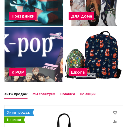
Праздники
Для дома
К POP
Школа
Хиты продаж
Мы советуем
Новинки
По акции
Хиты продаж
Новинки