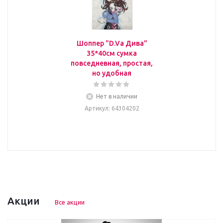
Шоппер "D.Va Дива"
35*40см сумка
повседневная, простая,
но удобная
Нет в наличии
Артикул
: 64304202
Акции
Все акции