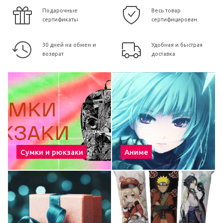
Подарочные
Весь товар
сертификаты
сертифицирован
30 дней на обмен и
Удобная и быстрая
возврат
доставка
Сумки и рюкзаки
Аниме