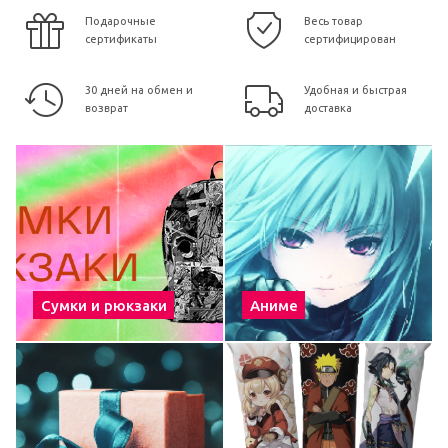
Подарочные
Весь товар
сертификаты
сертифицирован
30 дней на обмен и
Удобная и быстрая
возврат
доставка
Сумки и рюкзаки
Аниме