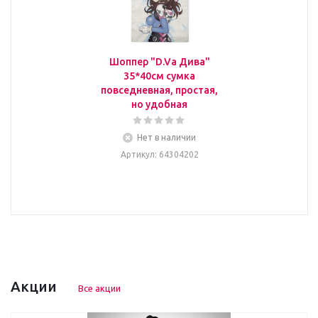
Шоппер "D.Va Дива"
35*40см сумка
повседневная, простая,
но удобная
Нет в наличии
Артикул
: 64304202
Акции
Все акции