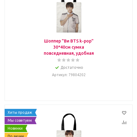
Шоппер "Ви BTS k-pop"
30*40см сумка
повседневная, удобная
Достаточно
Артикул
: 79804202
Хиты продаж
Мы советуем
Новинки
По акции