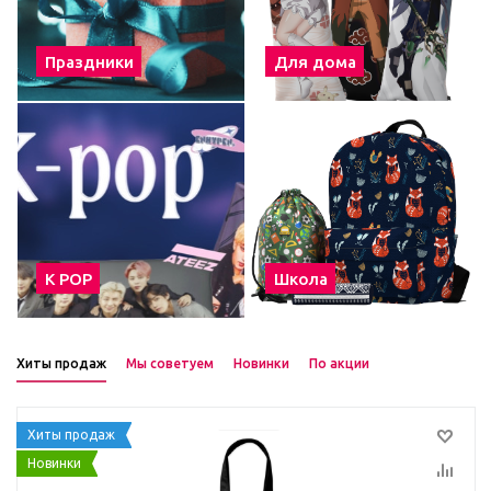
Праздники
Для дома
К POP
Школа
Хиты продаж
Мы советуем
Новинки
По акции
Хиты продаж
Новинки