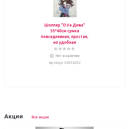
Шоппер "D.Va Дива"
35*40см сумка
повседневная, простая,
но удобная
Нет в наличии
Артикул
: 64304202
Акции
Все акции