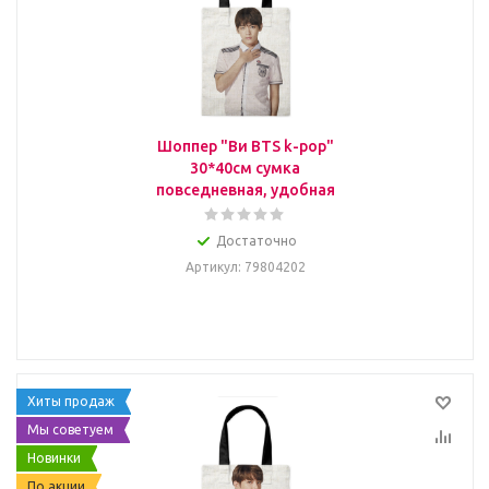
Шоппер "Ви BTS k-pop"
30*40см сумка
повседневная, удобная
Достаточно
Артикул
: 79804202
Хиты продаж
Мы советуем
Новинки
По акции