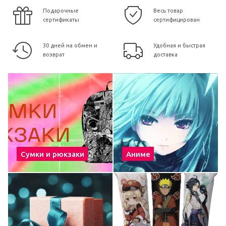
Подарочные
Весь товар
сертификаты
сертифицирован
30 дней на обмен и
Удобная и быстрая
возврат
доставка
Сумки и рюкзаки
Аниме