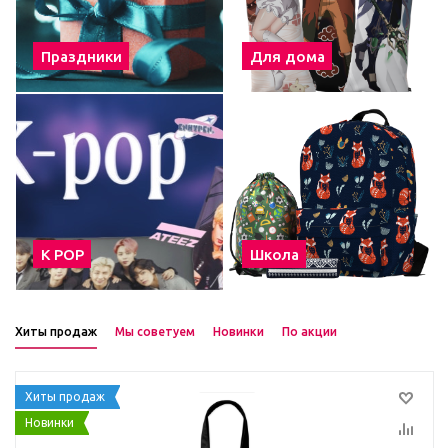
Праздники
Для дома
К POP
Школа
Хиты продаж
Мы советуем
Новинки
По акции
Хиты продаж
Новинки