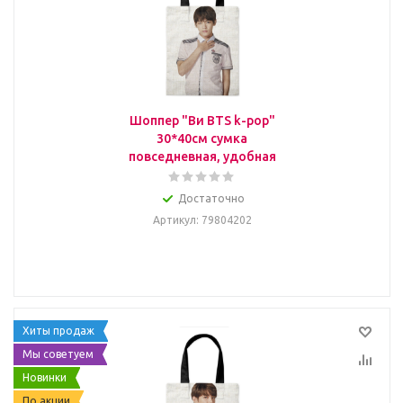
Шоппер "Ви BTS k-pop"
30*40см сумка
повседневная, удобная
Достаточно
Артикул
: 79804202
Хиты продаж
Мы советуем
Новинки
По акции