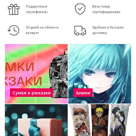
Подарочные
Весь товар
сертификаты
сертифицирован
30 дней на обмен и
Удобная и быстрая
возврат
доставка
Сумки и рюкзаки
Аниме