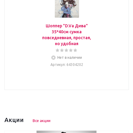
Шоппер "D.Va Дива"
35*40см сумка
повседневная, простая,
но удобная
Нет в наличии
Артикул
: 64304202
Акции
Все акции