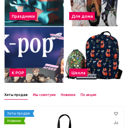
Праздники
Для дома
К POP
Школа
Хиты продаж
Мы советуем
Новинки
По акции
Хиты продаж
Новинки