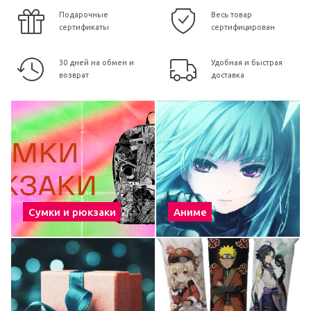
Подарочные
Весь товар
сертификаты
сертифицирован
30 дней на обмен и
Удобная и быстрая
возврат
доставка
Сумки и рюкзаки
Аниме