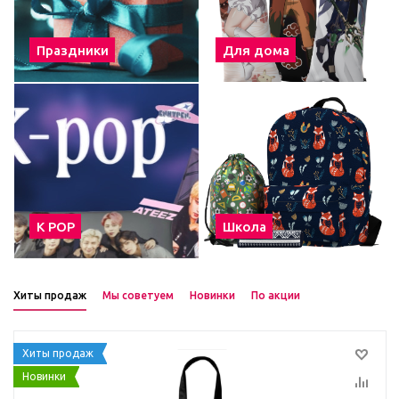
Праздники
Для дома
К POP
Школа
Хиты продаж
Мы советуем
Новинки
По акции
Хиты продаж
Новинки