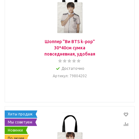
Шоппер "Ви BTS k-pop"
30*40см сумка
повседневная, удобная
Достаточно
Артикул
: 79804202
Хиты продаж
Мы советуем
Новинки
По акции