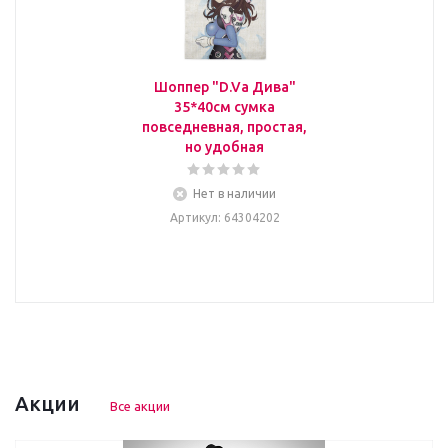
Шоппер "D.Va Дива"
35*40см сумка
повседневная, простая,
но удобная
Нет в наличии
Артикул
: 64304202
Акции
Все акции