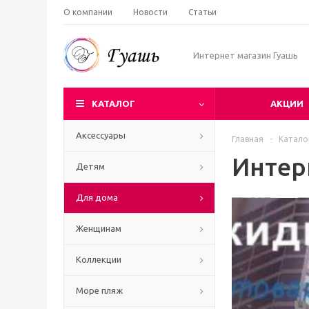
О компании
Новости
Статьи
Интернет магазин Гуашь
КАТАЛОГ
АКЦИИ
Аксессуары
Главная
-
Катало
Интер
Детям
Для дома
Женщинам
Коллекции
Море пляж
Ч