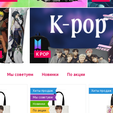
а
К POP
Мы советуем
Новинки
По акции
Хиты продаж
Хиты продаж
Мы советуем
Новинки
По акции