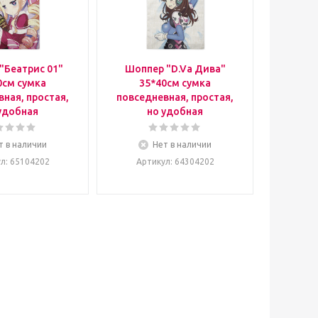
"Беатрис 01"
Шоппер "D.Va Дива"
0см сумка
35*40см сумка
ная, простая,
повседневная, простая,
удобная
но удобная
т в наличии
Нет в наличии
ул
: 65104202
Артикул
: 64304202