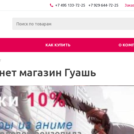
+7 495 133-72-25
+7 929 644-72-25
Зака
КАК КУПИТЬ
О КОМ
г
нет магазин Гуашь
еловек бензопила