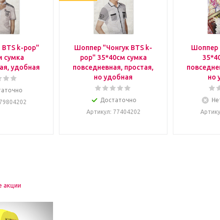
 BTS k-pop"
Шоппер "Чонгук BTS k-
Шоппер 
м сумка
pop" 35*40см сумка
35*4
ая, удобная
повседневная, простая,
повседнев
но удобная
но 
таточно
Достаточно
Не
 79804202
Артикул
: 77404202
Артик
е акции