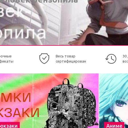
рочные
Весь товар
30
фикаты
сертифицирован
во
рюкзаки
Аниме