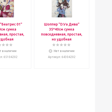
"Беатрис 01"
Шоппер "D.Va Дива"
0см сумка
35*40см сумка
ная, простая,
повседневная, простая,
удобная
но удобная
т в наличии
Нет в наличии
ул
: 65104202
Артикул
: 64304202