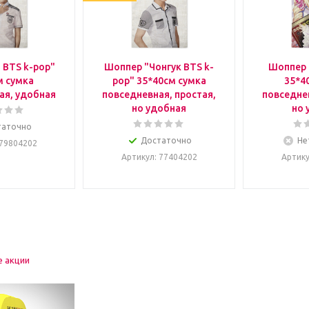
 BTS k-pop"
Шоппер "Чонгук BTS k-
Шоппер 
м сумка
pop" 35*40см сумка
35*4
ая, удобная
повседневная, простая,
повседнев
но удобная
но 
таточно
Достаточно
Не
 79804202
Артикул
: 77404202
Артик
е акции