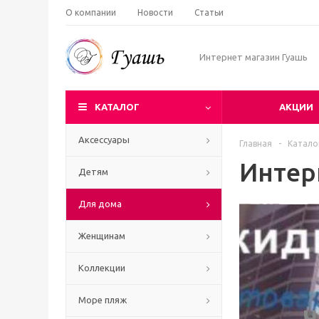
О компании
Новости
Статьи
Интернет магазин Гуашь
КАТАЛОГ
АКЦИИ
Аксессуары
Главная
-
Катало
Интер
Детям
Для дома
Женщинам
Коллекции
Море пляж
Ч