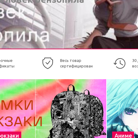
рочные
Весь товар
30
фикаты
сертифицирован
во
рюкзаки
Аниме