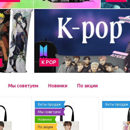
а
К POP
Мы советуем
Новинки
По акции
Хиты продаж
Хиты продаж
Мы советуем
Новинки
По акции