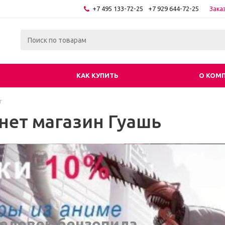
+7 495 133-72-25
+7 929 644-72-25
Зака
КАК КУПИТЬ
О КОМ
г
нет магазин Гуашь
еловек бензопила