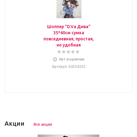
Шоппер "D.Va Дива"
35*40см сумка
повседневная, простая,
но удобная
Нет в наличии
Артикул
: 64304202
Акции
Все акции