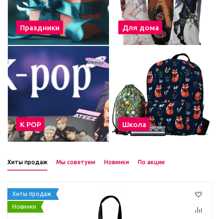
Праздники
Для дома
К POP
Школа
Хиты продаж
Мы советуем
Новинки
По акции
Хиты продаж
Новинки