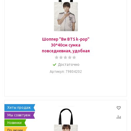
Шоппер "Ви BTS k-pop"
30*40см сумка
повседневная, удобная
Достаточно
Артикул
: 79804202
Хиты продаж
Мы советуем
Новинки
По акции