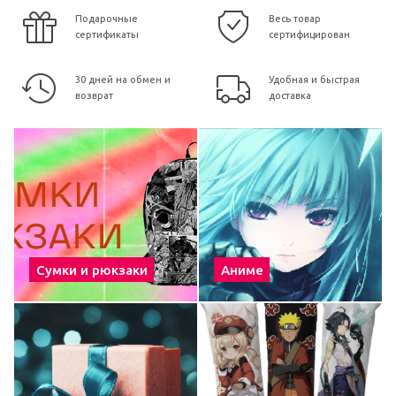
Подарочные
Весь товар
сертификаты
сертифицирован
30 дней на обмен и
Удобная и быстрая
возврат
доставка
Сумки и рюкзаки
Аниме