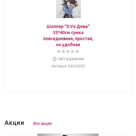
Шоппер "D.Va Дива"
35*40см сумка
повседневная, простая,
но удобная
Нет в наличии
Артикул
: 64304202
Акции
Все акции