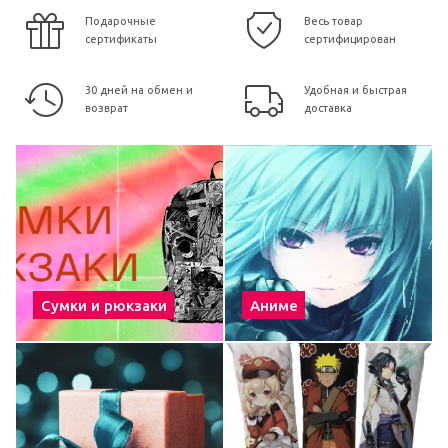
Подарочные
Весь товар
сертификаты
сертифицирован
30 дней на обмен и
Удобная и быстрая
возврат
доставка
Сумки и рюкзаки
Аниме