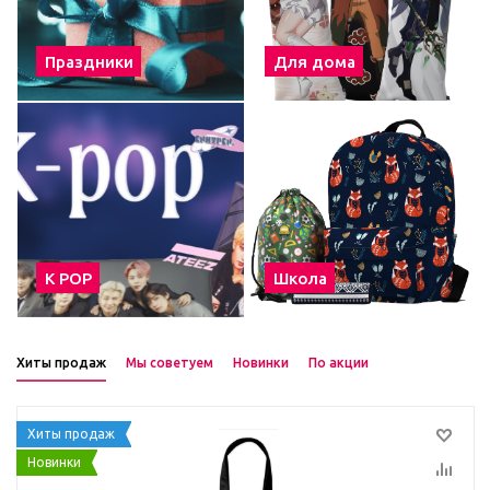
Праздники
Для дома
К POP
Школа
Хиты продаж
Мы советуем
Новинки
По акции
Хиты продаж
Новинки