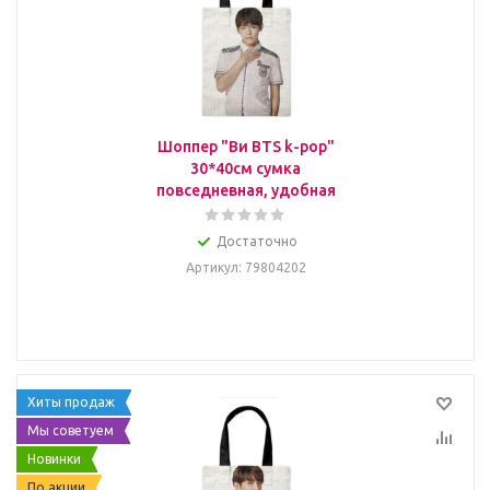
Шоппер "Ви BTS k-pop"
30*40см сумка
повседневная, удобная
Достаточно
Артикул
: 79804202
Хиты продаж
Мы советуем
Новинки
По акции