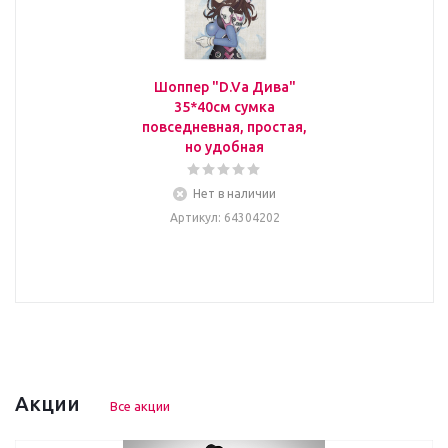
Шоппер "D.Va Дива"
35*40см сумка
повседневная, простая,
но удобная
Нет в наличии
Артикул
: 64304202
Акции
Все акции