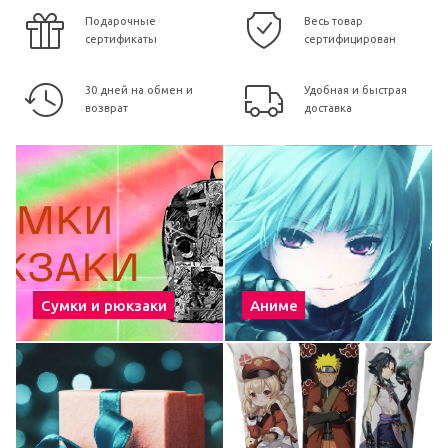
Подарочные
Весь товар
сертификаты
сертифицирован
30 дней на обмен и
Удобная и быстрая
возврат
доставка
Сумки и рюкзаки
Аниме