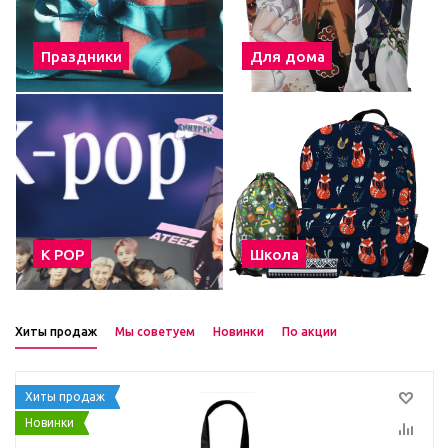
Праздники
Для дома
К POP
Школа
Хиты продаж
Мы советуем
Новинки
По акции
Хиты продаж
Новинки