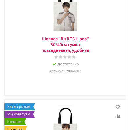
Шоппер "Ви BTS k-pop"
30*40см сумка
повседневная, удобная
Достаточно
Артикул
: 79804202
Хиты продаж
Мы советуем
Новинки
По акции