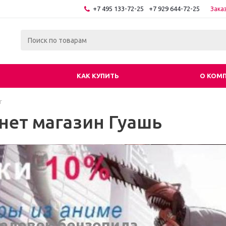
+7 495 133-72-25
+7 929 644-72-25
Зака
КАК КУПИТЬ
О КОМ
г
нет магазин Гуашь
еловек бензопила