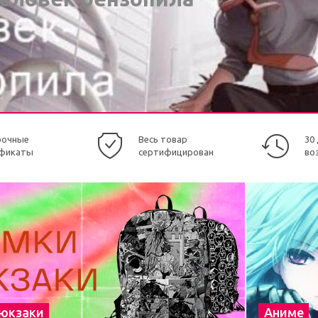
рочные
Весь товар
30
фикаты
сертифицирован
во
рюкзаки
Аниме