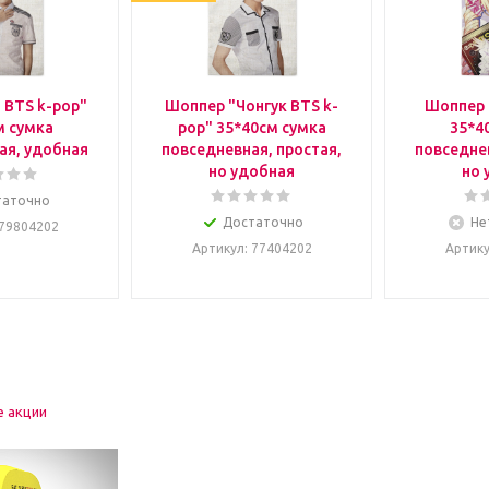
 BTS k-pop"
Шоппер "Чонгук BTS k-
Шоппер 
м сумка
pop" 35*40см сумка
35*4
ая, удобная
повседневная, простая,
повседнев
но удобная
но 
таточно
Достаточно
Не
 79804202
Артикул
: 77404202
Артик
е акции