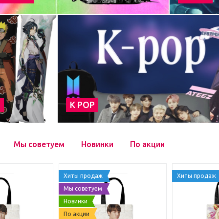
а
К POP
Мы советуем
Новинки
По акции
Хиты продаж
Хиты продаж
Мы советуем
Новинки
По акции