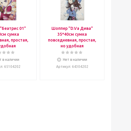
"Беатрис 01"
Шоппер "D.Va Дива"
0см сумка
35*40см сумка
ная, простая,
повседневная, простая,
удобная
но удобная
т в наличии
Нет в наличии
ул
: 65104202
Артикул
: 64304202