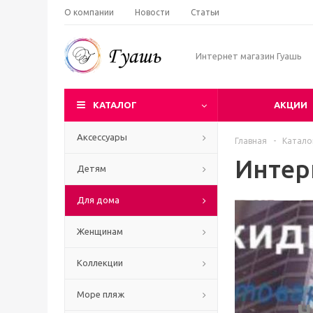
О компании
Новости
Статьи
Интернет магазин Гуашь
КАТАЛОГ
АКЦИИ
Аксессуары
Главная
-
Катало
Интер
Детям
Для дома
Женщинам
Коллекции
Море пляж
Ч